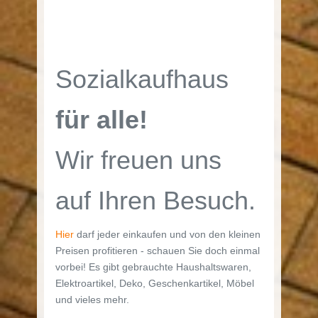
Sozialkaufhaus
für alle!
Wir freuen uns
auf Ihren Besuch.
Hier
darf jeder einkaufen und von den kleinen
Preisen profitieren - schauen Sie doch einmal
vorbei! Es gibt gebrauchte Haushaltswaren,
Elektroartikel, Deko, Geschenkartikel, Möbel
und vieles mehr.