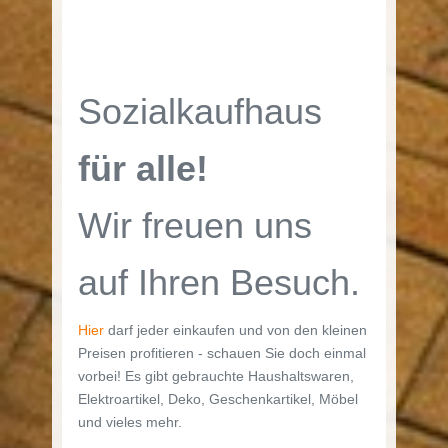
Sozialkaufhaus
für alle!
Wir freuen uns
auf Ihren Besuch.
Hier
darf jeder einkaufen und von den kleinen
Preisen profitieren - schauen Sie doch einmal
vorbei! Es gibt gebrauchte Haushaltswaren,
Elektroartikel, Deko, Geschenkartikel, Möbel
und vieles mehr.