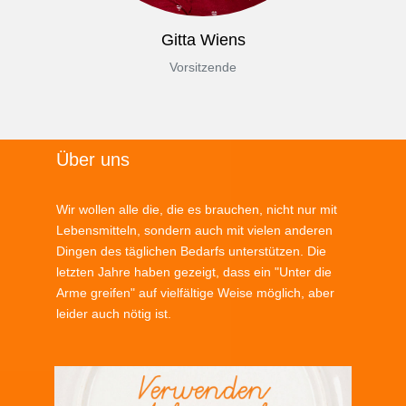
Gitta Wiens
Vorsitzende
Über uns
Wir wollen alle die, die es brauchen, nicht nur mit
Lebensmitteln, sondern auch mit vielen anderen
Dingen des täglichen Bedarfs unterstützen. Die
letzten Jahre haben gezeigt, dass ein "Unter die
Arme greifen" auf vielfältige Weise möglich, aber
leider auch nötig ist.