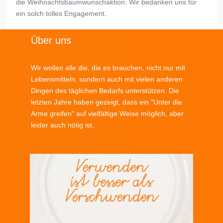
die Weihnachtsbaumwunschaktion. Wir bedanken uns für
ein solch tolles Engagement.
Über uns
Wir wollen alle die, die es brauchen, nicht nur mit
Lebensmitteln, sondern auch mit vielen anderen
Dingen des täglichen Bedarfs unterstützen. Die
letzten Jahre haben gezeigt, dass ein "Unter die
Arme greifen" auf vielfältige Weise möglich, aber
leider auch nötig ist.