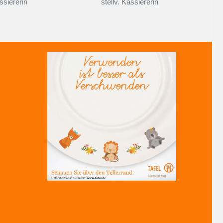
ssiererin
stellv. Kassiererin