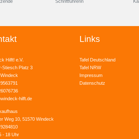
itzende
Schriftführerin
Ka
takt
Links
k Hilft! e.V.
Tafel Deutschland
r-Stiesch Platz 3
Tafel NRW
 Windeck
Impressum
 9563791
Datenschutz
26076736
)windeck-hilft.de
kaufhaus
er Weg 10, 51570 Windeck
 9284810
5 - 18 Uhr