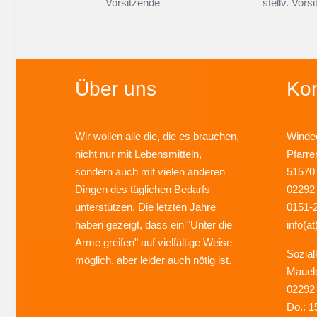
Vorsitzende
stellv. Vors
Über uns
Kon
Wir wollen alle die, die es brauchen,
Windec
nicht nur mit Lebensmitteln,
Pfarre
sondern auch mit vielen anderen
51570
Dingen des täglichen Bedarfs
02292
unterstützen. Die letzten Jahre
0151-
haben gezeigt, dass ein "Unter die
info(at
Arme greifen" auf vielfältige Weise
Sozial
möglich, aber leider auch nötig ist.
Mauel
02292
Do.: 1