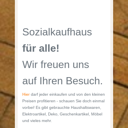
Sozialkaufhaus
für alle!
Wir freuen uns
auf Ihren Besuch.
Hier
darf jeder einkaufen und von den kleinen
Preisen profitieren - schauen Sie doch einmal
vorbei! Es gibt gebrauchte Haushaltswaren,
Elektroartikel, Deko, Geschenkartikel, Möbel
und vieles mehr.