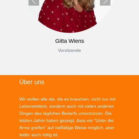
Gitta Wiens
Vorsitzende
Über uns
Wir wollen alle die, die es brauchen, nicht nur mit
Lebensmitteln, sondern auch mit vielen anderen
Dingen des täglichen Bedarfs unterstützen. Die
letzten Jahre haben gezeigt, dass ein "Unter die
Arme greifen" auf vielfältige Weise möglich, aber
leider auch nötig ist.