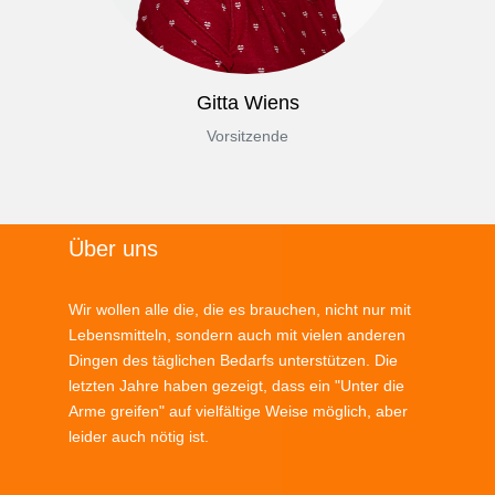
Gitta Wiens
Vorsitzende
Über uns
Wir wollen alle die, die es brauchen, nicht nur mit
Lebensmitteln, sondern auch mit vielen anderen
Dingen des täglichen Bedarfs unterstützen. Die
letzten Jahre haben gezeigt, dass ein "Unter die
Arme greifen" auf vielfältige Weise möglich, aber
leider auch nötig ist.