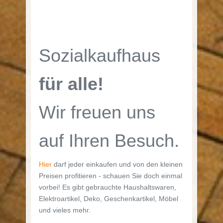
Sozialkaufhaus
für alle!
Wir freuen uns
auf Ihren Besuch.
Hier
darf jeder einkaufen und von den kleinen
Preisen profitieren - schauen Sie doch einmal
vorbei! Es gibt gebrauchte Haushaltswaren,
Elektroartikel, Deko, Geschenkartikel, Möbel
und vieles mehr.