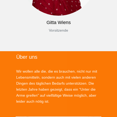
Gitta Wiens
Vorsitzende
Über uns
Wir wollen alle die, die es brauchen, nicht nur mit
Lebensmitteln, sondern auch mit vielen anderen
Dingen des täglichen Bedarfs unterstützen. Die
letzten Jahre haben gezeigt, dass ein "Unter die
Arme greifen" auf vielfältige Weise möglich, aber
leider auch nötig ist.