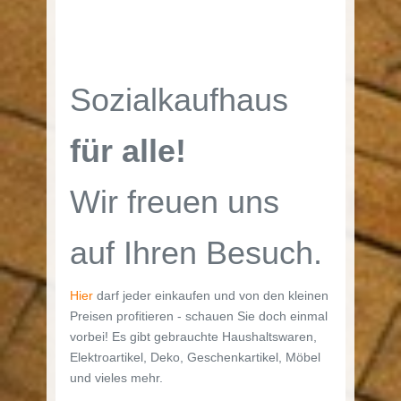
Sozialkaufhaus
für alle!
Wir freuen uns
auf Ihren Besuch.
Hier
darf jeder einkaufen und von den kleinen
Preisen profitieren - schauen Sie doch einmal
vorbei! Es gibt gebrauchte Haushaltswaren,
Elektroartikel, Deko, Geschenkartikel, Möbel
und vieles mehr.