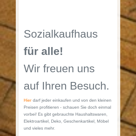
Sozialkaufhaus
für alle!
Wir freuen uns
auf Ihren Besuch.
Hier
darf jeder einkaufen und von den kleinen
Preisen profitieren - schauen Sie doch einmal
vorbei! Es gibt gebrauchte Haushaltswaren,
Elektroartikel, Deko, Geschenkartikel, Möbel
und vieles mehr.