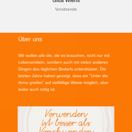
Gitta Wiens
Vorsitzende
Über uns
Wir wollen alle die, die es brauchen, nicht nur mit
Lebensmitteln, sondern auch mit vielen anderen
Dingen des täglichen Bedarfs unterstützen. Die
letzten Jahre haben gezeigt, dass ein "Unter die
Arme greifen" auf vielfältige Weise möglich, aber
leider auch nötig ist.