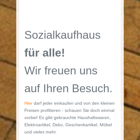
Sozialkaufhaus
für alle!
Wir freuen uns
auf Ihren Besuch.
Hier
darf jeder einkaufen und von den kleinen
Preisen profitieren - schauen Sie doch einmal
vorbei! Es gibt gebrauchte Haushaltswaren,
Elektroartikel, Deko, Geschenkartikel, Möbel
und vieles mehr.