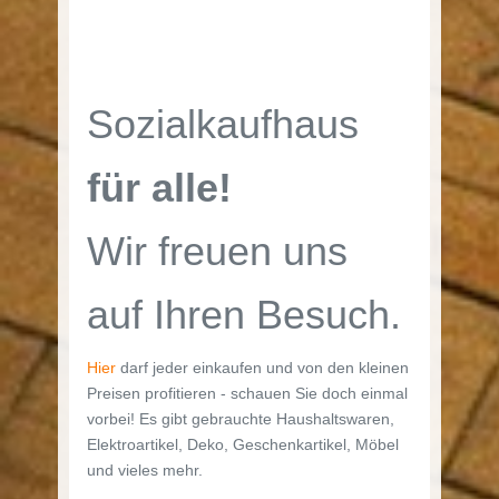
Sozialkaufhaus
für alle!
Wir freuen uns
auf Ihren Besuch.
Hier
darf jeder einkaufen und von den kleinen
Preisen profitieren - schauen Sie doch einmal
vorbei! Es gibt gebrauchte Haushaltswaren,
Elektroartikel, Deko, Geschenkartikel, Möbel
und vieles mehr.