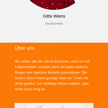
Gitta Wiens
Vorsitzende
Über uns
Wir wollen alle die, die es brauchen, nicht nur mit
Lebensmitteln, sondern auch mit vielen anderen
Dingen des täglichen Bedarfs unterstützen. Die
letzten Jahre haben gezeigt, dass ein "Unter die
Arme greifen" auf vielfältige Weise möglich, aber
leider auch nötig ist.