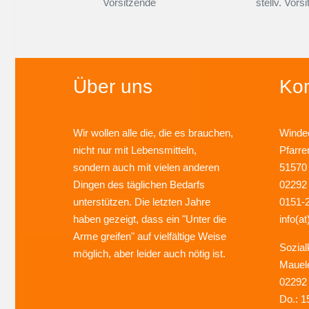
Vorsitzende
stellv. Vors
Über uns
Kon
Wir wollen alle die, die es brauchen,
Windec
nicht nur mit Lebensmitteln,
Pfarre
sondern auch mit vielen anderen
51570
Dingen des täglichen Bedarfs
02292
unterstützen. Die letzten Jahre
0151-
haben gezeigt, dass ein "Unter die
info(at
Arme greifen" auf vielfältige Weise
Sozial
möglich, aber leider auch nötig ist.
Mauel
02292
Do.: 1