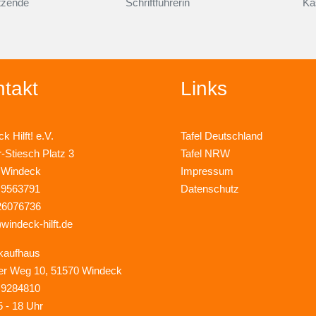
itzende
Schriftführerin
Ka
takt
Links
k Hilft! e.V.
Tafel Deutschland
r-Stiesch Platz 3
Tafel NRW
 Windeck
Impressum
 9563791
Datenschutz
26076736
)windeck-hilft.de
kaufhaus
er Weg 10, 51570 Windeck
 9284810
5 - 18 Uhr