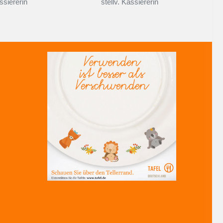
ssiererin
stellv. Kassiererin