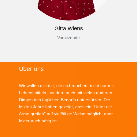
Gitta Wiens
Vorsitzende
Über uns
Wir wollen alle die, die es brauchen, nicht nur mit
Lebensmitteln, sondern auch mit vielen anderen
Dingen des täglichen Bedarfs unterstützen. Die
letzten Jahre haben gezeigt, dass ein "Unter die
Arme greifen" auf vielfältige Weise möglich, aber
leider auch nötig ist.