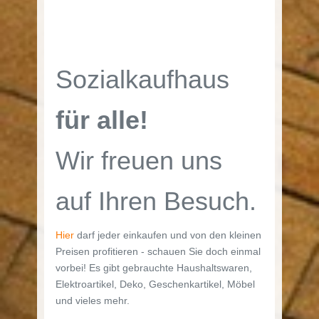
Sozialkaufhaus
für alle!
Wir freuen uns
auf Ihren Besuch.
Hier
darf jeder einkaufen und von den kleinen
Preisen profitieren - schauen Sie doch einmal
vorbei! Es gibt gebrauchte Haushaltswaren,
Elektroartikel, Deko, Geschenkartikel, Möbel
und vieles mehr.