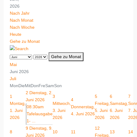
2026
Nach Jahr
Nach Monat
Nach Woche
Heute
Gehe zu Monat
Gehe zu Monat
Mai
Juni 2026
Juli
Mon
Die
Mit
Don
Fre
Sam
Son
2
Dienstag, 2.
1
3
5
6
7
Juni 2026
4
Montag,
Mittwoch,
Freitag,
Samstag,
Sonn
08:30am
Donnerstag,
1. Juni
3. Juni
5. Juni
6. Juni
7. J
Tafelausgabe
4. Juni 2026
2026
2026
2026
2026
202
1- ...
9
Dienstag, 9.
12
8
10
11
13
14
Juni 2026
Freitag,