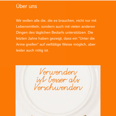
Über uns
Wir wollen alle die, die es brauchen, nicht nur mit
Lebensmitteln, sondern auch mit vielen anderen
Dingen des täglichen Bedarfs unterstützen. Die
letzten Jahre haben gezeigt, dass ein "Unter die
Arme greifen" auf vielfältige Weise möglich, aber
leider auch nötig ist.