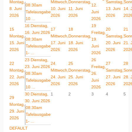
Montag,
Mittwoch,
Donnerstag,
Samstag,
Sonn
08:30am
12.
8. Juni
10. Juni
11. Juni
13. Juni
14. 
Tafelausgabe
Juni
2026
2026
2026
2026
202
10 ...
2026
16
Dienstag,
19
15
17
18
20
21
16. Juni 2026
Freitag,
Montag,
Mittwoch,
Donnerstag,
Samstag,
Sonn
08:30am
19.
15. Juni
17. Juni
18. Juni
20. Juni
21. 
Tafelausgabe
Juni
2026
2026
2026
2026
202
1- ...
2026
23
Dienstag,
26
22
24
25
27
28
23. Juni 2026
Freitag,
Montag,
Mittwoch,
Donnerstag,
Samstag,
Sonn
08:30am
26.
22. Juni
24. Juni
25. Juni
27. Juni
28. 
Tafelausgabe
Juni
2026
2026
2026
2026
202
10 ...
2026
30
Dienstag,
1
2
3
4
5
29
30. Juni 2026
Montag,
08:30am
29. Juni
Tafelausgabe
2026
1- ...
DEFAULT