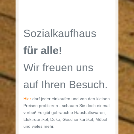
Sozialkaufhaus
für alle!
Wir freuen uns
auf Ihren Besuch.
Hier
darf jeder einkaufen und von den kleinen
Preisen profitieren - schauen Sie doch einmal
vorbei! Es gibt gebrauchte Haushaltswaren,
Elektroartikel, Deko, Geschenkartikel, Möbel
und vieles mehr.