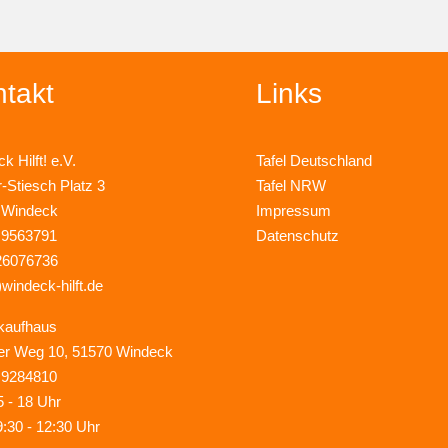
takt
Links
k Hilft! e.V.
Tafel Deutschland
r-Stiesch Platz 3
Tafel NRW
 Windeck
Impressum
 9563791
Datenschutz
26076736
)windeck-hilft.de
kaufhaus
er Weg 10, 51570 Windeck
 9284810
5 - 18 Uhr
9:30 - 12:30 Uhr